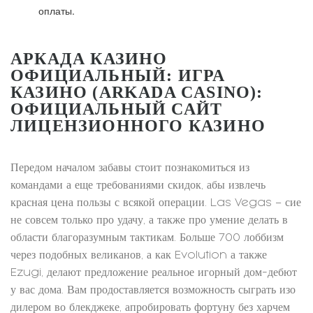
оплаты.
АРКАДА КАЗИНО
ОФИЦИАЛЬНЫЙ: ИГРА
КАЗИНО (ARKADA CASINO):
ОФИЦИАЛЬНЫЙ САЙТ
ЛИЦЕНЗИОННОГО КАЗИНО
Передом началом забавы стоит познакомиться из
командами а еще требованиями скидок, абы извлечь
красная цена пользы с всякой операции. Las Vegas – сие
не совсем только про удачу, а также про умение делать в
области благоразумным тактикам. Больше 700 лоббизм
через подобных великанов, а как Evolution а также
Ezugi, делают предложение реальное игорный дом-дебют
у вас дома. Вам продоставляется возможность сыграть изо
дилером во блекджеке, апробировать фортуну без харчем