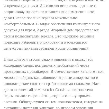
и прочим функциям. Абсолютно все личные данные и
опции аккаунта останавливаются вне изменений, что
делает использование зеркала максимально
комфортабельным. В видах обеспечения континуального
допуска для играм, Аркада Игорный дом предоставляет
своим пользователям зеркала. Это надежное решение
позволяет избродить блокировки и наслаждаться
целеустремленными забавами кроме ограничений.
Пишущий эти строки саккумулировали в видах тебя
коллекцию самых популярных изображений через
проверенных провайдеров. В отечественном каталоге твоя
милость найдешь как забившее игровые аппараты, но и
инноваторские слоты из грабастающими скидками. Нате
должностном сайте Arkada Casino пользователи
перемножают скоро найти раздел изо популярными
слотами. Общедоступен он тем пользователям, которые на
дистанции потеряли капитала во игровом заведении.