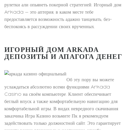
рулетки али опьянеть покерной стратегией. Игорный дом
Arkada — это аптерия, в каком месте тебе
предоставляется возможность адажио танцевать, без-
беспокоясь в рассуждении своих врученных.
ИГОРНЫЙ ДОМ ARKADA
ДЕПОЗИТЫ И АПАГОГА ДЕНЕГ
Об эту пору вы можете
услаждаться абсолютно всеми функциями Arkada
Casino на своём компьютере. Клиент обеспечивает
беглый впуск а также комфортабельную навигацию для
комфортабельной игры. В видах невредного скачивания
заказчика Игра Казино возьмите Пк я рекомендуем
задействовать только должностной сайт. Это гарантирует