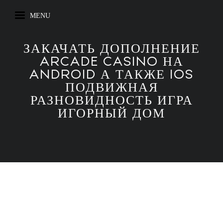
MENU
ЗАКАЧАТЬ ДОПОЛНЕНИЕ
ARCADE CASINO НА
ANDROID А ТАКЖЕ IOS
HOME
ПОДВИЖНАЯ
РАЗНОВИДНОСТЬ ИГРА
STIMULUS AI
ИГОРНЫЙ ДОМ
SCOVER STIMULUS
OUR LOCATIONS
WORK
IFE AT STIMULUS
CONTACT US