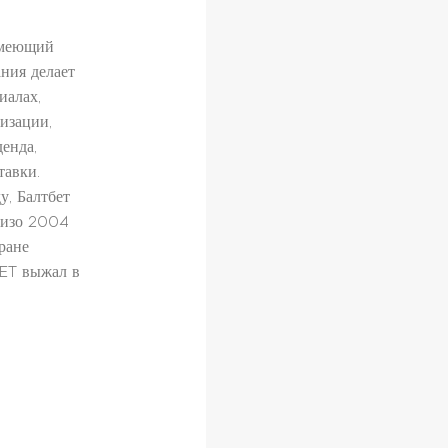
 имеющий
ния делает
иалах,
изации,
енда,
тавки.
у, Балтбет
 изо 2004
ране
BET выжал в