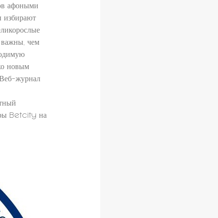
ков афоными
ы избирают
еликорослые
 важны, чем
ходимую
ко новым
 Веб-журнал
ртный
ры Betcity на