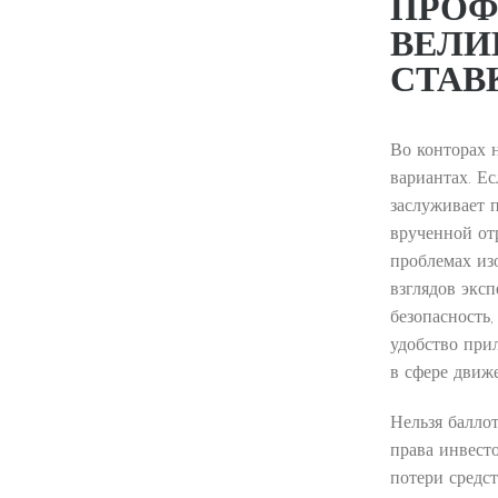
ПРОФ
ВЕЛИ
СТАВ
Во конторах 
вариантах. Е
заслуживает 
врученной отр
проблемах из
взглядов экс
безопасность
удобство при
в сфере движ
Нельзя балло
права инвесто
потери средс