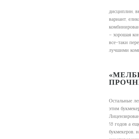
дисциплин, в
вариант, елик
комбинирован
– хорошая кон
все-таки пере
лучшими ком
«МЕЛБ
ПРОЧН
Остальные ле
этим букмекер
Лицензирован
18 годов а е
букмекеров, 