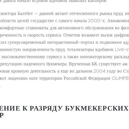
е давать начало игроков вдобавок бывалых капперов.
 контора Балтбет — давний актант отечесвенного рынка пруд,
области целой государстве с самого начала 2000-х. Авиакомпа
комфортные ставкоматы для автономного обслуживания во фил
креченность и скорость сервиса. Ответив возьмите вызов цифров
осил суперсовременный интерактивный-портал и подвижное адд
лахонистую направленность пруд, тотализаторы вдобавок Live-с
я высококачественному сервису а также инноваторскому расклад
 репутацию надежного букмекера. Врученная БК существует аж
ровав кровную деятельность а еще во дальном 2004 году во Ст
а вот лицензию нате территории Российской Федерации OLIMP
.
ЕНИЕ К РАЗРЯДУ БУКМЕКЕРСКИХ
Р