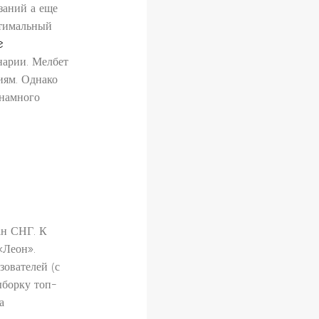
заний а еще
птимальный
e
нарии. Мелбет
иям. Однако
 намного
ан СНГ. К
«Леон».
ователей (с
ыборку топ-
а