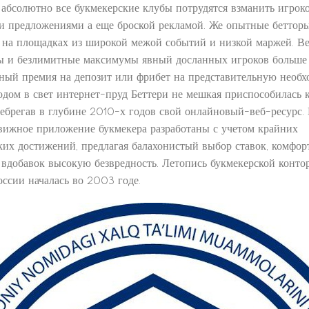
о абсолютно все букмекерские клубы потрудятся взманить игро
 предложениями а еще броской рекламой. Же опытные беттор
и на площадках из широкой межой событий и низкой маржей. В
 и безлимитные максимумы явный досланных игроков больше
ый премия на депозит или фрибет на представительную необ
одом в свет интернет-пруд Беттери не мешкая приспособилась 
небрегав в глубине 2010-х годов свой онлайновый-веб-ресурс.
вижное приложение букмекера разработаны с учетом крайних
ких достижений, предлагая балахонистый выбор ставок, комфо
вдобавок высокую безвредность. Летопись букмекерской конто
оссии началась во 2003 годе.