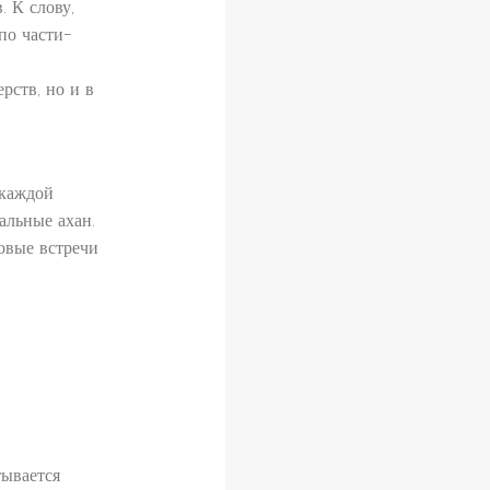
 К слову,
по части-
рств, но и в
 каждой
альные ахан.
овые встречи
ывается