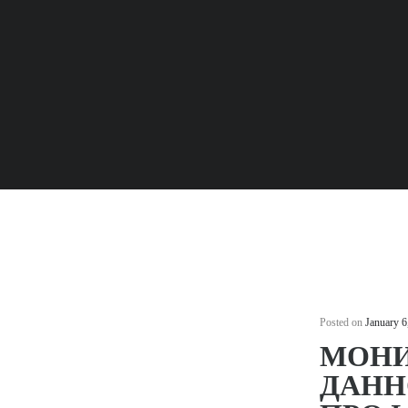
OUR LOCATIONS
WORK
LIFE AT STIMULUS
CONTACT US
Posted on
January 6
МОНИ
ДАНН