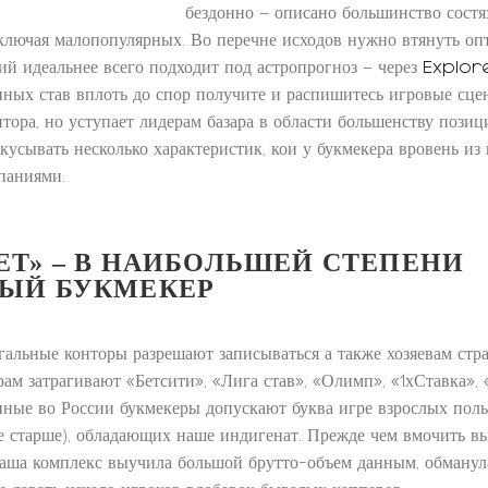
бездонно – описано большинство состя
ключая малопопулярных. Во перечне исходов нужно втянуть о
ий идеальнее всего подходит под астропрогноз – через
Explor
ных став вплоть до спор получите и распишитесь игровые сце
тора, но уступает лидерам базара в области большенству позиц
кусывать несколько характеристик, кои у букмекера вровень из
паниями.
ЕТ» – В НАИБОЛЬШЕЙ СТЕПЕНИ
ЫЙ БУКМЕКЕР
гальные конторы разрешают записываться а также хозяевам стр
ам затрагивают «Бетсити», «Лига став», «Олимп», «1хСтавка», 
ные во России букмекеры допускают буква игре взрослых польз
ще старше), обладающих наше индигенат. Прежде чем вмочить в
наша комплекс выучила большой брутто-объем данным, обманул