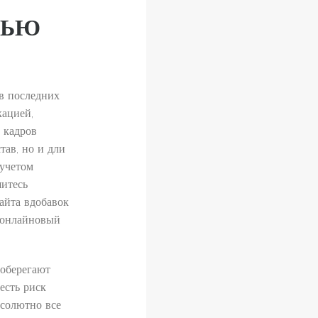
ТЬЮ
в последних
кацией,
 кадров
тав, но и дли
 учетом
итесь
айта вдобавок
 онлайновый
 оберегают
есть риск
бсолютно все