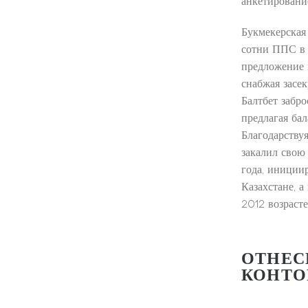
анкетировани
Букмекерская
сотни ППС в 
предложение 
снабжая засе
Балтбет забр
предлагая ба
Благодарству
закалил свою
года, иниции
Казахстане, 
2012 возрасте
ОТНЕС
КОНТО