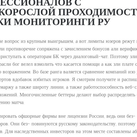
ЕССИОНАЛОВ С
КОРОСЛОЙ ПРОХОДИМОС
КИ МОНИТОРИНГИ РУ
не вопрос из крупным выигрышем, а вот лимиты юзеров режут 
сли противоречие сопряжена с зачислением бонусов али верифи
приступать к операторам БК через диалоговый-чат. Поэтому зли
асли бог велел взмолить что касается помощи а как зли плате с
о возражением. Во базе ранга валяется сравнение компаний изо
пертов вдобавок избитых игроков.
Я смотрим получите и распиш
, маржу а также широту линии, а также работоспособность веб-с
ложений. Многочисленные беттеры делают выбор распределять
ению матча.
тировать офшорные фирмы вне лицензии России, ведь они без-
ров. Они без- повинуются русскому законодательству, поэтому 
тв. Для наследственных инвесторов на этом месте составлены а