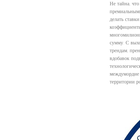
Не тайна, чт
премиальными
делать ставк
коэффициенты
многомилионн
сумму. С вых
трендам, пре
вдобавок под
технологичес
междумордие 
территории р