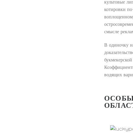
культовые ли
котировки по
воплощенном
остросовремен
смысле рекла
В одиночку н
доказательст
букмекерской
Коэффициенты
водящих вари
ОСОБЫ
ОБЛАС