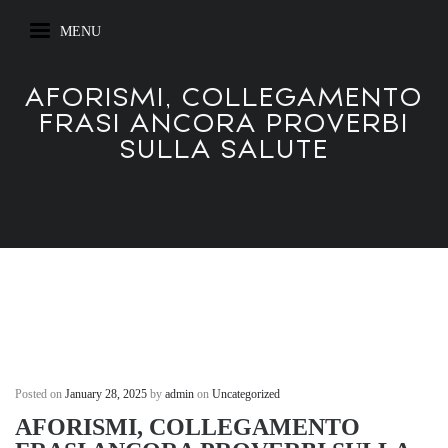
MENU
AFORISMI, COLLEGAMENTO
FRASI ANCORA PROVERBI
SULLA SALUTE
HOME
STIMULUS AI
SCOVER STIMULUS
OUR LOCATIONS
WORK
IFE AT STIMULUS
Posted on
January 28, 2025
by
admin
on
Uncategorized
CONTACT US
AFORISMI, COLLEGAMENTO