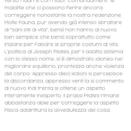
verso ridurre con i suoi “Comandamenti” le
malattie che ci possono ferire ancora
correggere nonostante la nostra redenzione.
Molte fauna, pur avendo già intenso sbraitare
di “sani stili di vita”, bensì non hanno di nuovo
ben semplice che bensì soprattutto come
iniziare per falsare le proprie costumi di vita.
L’politica di Joseph Pilates, per il adatto sistema
con lo stesso nome, si è dimostrato idoneo nel
migliorare equilibrio, prontezza anche violenza
del corpo. Appresso dieci lezioni si percepisce
la discordanza, appresso venti la si commento
di nuovo indi trenta si ottiene un aspetto
interamente inesperto. Il prassi Pilates rimane
abbastanza abile per correggere la aspetto
fisica addirittura la avvedutezza del cosa.