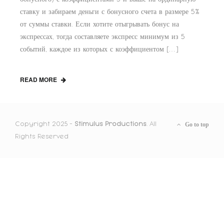
ставку и забираем деньги с бонусного счета в размере 5%
от суммы ставки. Если хотите отыгрывать бонус на
экспрессах, тогда составляете экспресс минимум из 5
событий, каждое из которых с коэффициентом […]
READ MORE
Copyright 2025 -
Stimulus Productions
. All
Go to top
Rights Reserved