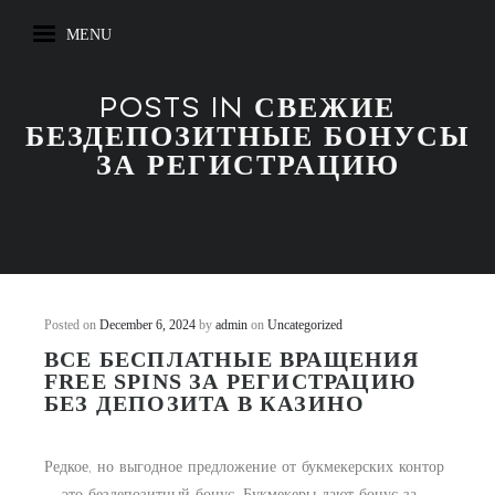
MENU
POSTS IN
СВЕЖИЕ
БЕЗДЕПОЗИТНЫЕ БОНУСЫ
ЗА РЕГИСТРАЦИЮ
HOME
STIMULUS AI
SCOVER STIMULUS
OUR LOCATIONS
Posted on
December 6, 2024
by
admin
on
Uncategorized
ВСЕ БЕСПЛАТНЫЕ ВРАЩЕНИЯ
WORK
FREE SPINS ЗА РЕГИСТРАЦИЮ
БЕЗ ДЕПОЗИТА В КАЗИНО
IFE AT STIMULUS
CONTACT US
Редкое, но выгодное предложение от букмекерских контор
— это бездепозитный бонус. Букмекеры дают бонус за