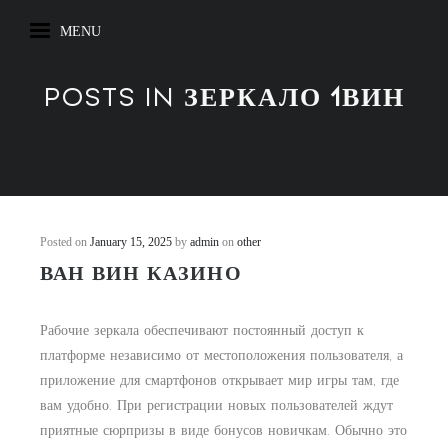
MENU
POSTS IN
ЗЕРКАЛО 1ВИН
HOME
STIMULUS AI
Posted on
January 15, 2025
by
admin
on
other
SCOVER STIMULUS
ВАН ВИН КАЗИНО
OUR LOCATIONS
Рабочие зеркала обеспечивают постоянный доступ к
WORK
платформе независимо от местоположения пользователя, а
IFE AT STIMULUS
приложение для смартфонов открывает мир игры там, где
вам удобно. При регистрации новых пользователей ждут
CONTACT US
приятные сюрпризы в виде бонусов новичкам. Обычно это