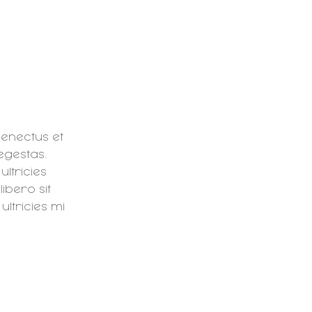
senectus et
egestas.
ultricies
ibero sit
tricies mi