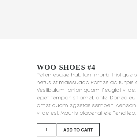
WOO SHOES #4
Woo
Shoes
Pellentesque habitant morbi tristique 
#4
quantity
netus et malesuada fames ac turpis 
Vestibulum tortor quam, feugiat vitae, 
eget, tempor sit amet, ante. Donec eu l
amet quam egestas semper. Aenean ul
vitae est. Mauris placerat eleifend leo.
ADD TO CART