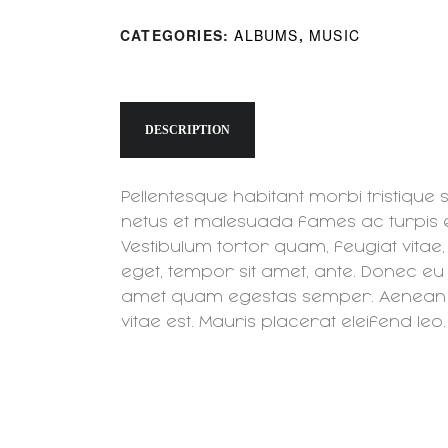
CATEGORIES:
ALBUMS
,
MUSIC
DESCRIPTION
Pellentesque habitant morbi tristique 
netus et malesuada fames ac turpis 
Vestibulum tortor quam, feugiat vitae, 
eget, tempor sit amet, ante. Donec eu l
amet quam egestas semper. Aenean ul
vitae est. Mauris placerat eleifend leo.